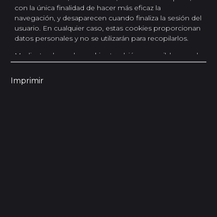
con la única finalidad de hacer más eficaz la
navegación, y desaparecen cuando finaliza la sesión del
usuario. En cualquier caso, estas cookies proporcionan
datos personales y no se utilizarán para recopilarlos.
Mediante el uso de cookies también es posible que el
servidor donde se encuentra la web reconozca el
navegador utilizado por el usuario con la finalidad de
Imprimir
que la navegación sea más sencilla, por ejemplo,
permitiendo el acceso de los usuarios que se hayan
registrado previamente a las áreas, servicios,
promociones. o concursos reservados exclusivamente
a ellos sin necesidad de registrarse para cada visita.
También se pueden utilizar para medir la audiencia,
parámetros de tráfico, controlar el progreso y número
de entradas, etc., siendo en estos casos cookies
prescindibles técnicamente pero beneficiosas para el
usuario. Este sitio web no instalará cookies
prescindibles sin el consentimiento previo del usuario.
El usuario tiene la posibilidad de configurar el
navegador para ser alertado de la recepción de